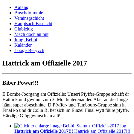
Aafang
Buschdrummle
Verainsgschicht
Hauptsach Fasnacht
Clubleitig
Mach doch au mit
Jungi Bebbi
Kaländer
Looge-Beryych
Hattrick am Offizielle 2017
Biber Power!!!
E Bombe-Joorgang am Offizielle: Unseri Pfyffer-Gruppe schafft dr
Hattrick und gwünnt zum 3. Mol hinterenander. Aber au die Junge
hänn super abgschnitte. D Pfyffer- und Tamboure-Gruppe sinn in
Final ko und dr Colin R. het sich im Einzel-Final wytt füüre pfyffe.
Härzlige Glüggwunsch an alli!
Hattrick am Offizielle 2017!!!
Hattrick am Offizielle 2017!!!