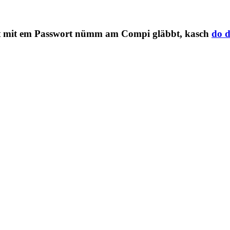
-It mit em Passwort nümm am Compi gläbbt, kasch
do d